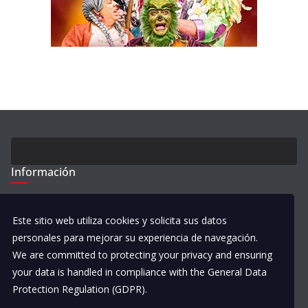
Información
Este sitio web utiliza cookies y solicita sus datos
Asociación de Autores del Carnaval de Cádiz
personales para mejorar su experiencia de navegación.
c/Bóveda Santa Elene s/n
We are committed to protecting your privacy and ensuring
11005 – Cádiz
your data is handled in compliance with the
General Data
Protection Regulation (GDPR)
.
Política de Privacidad