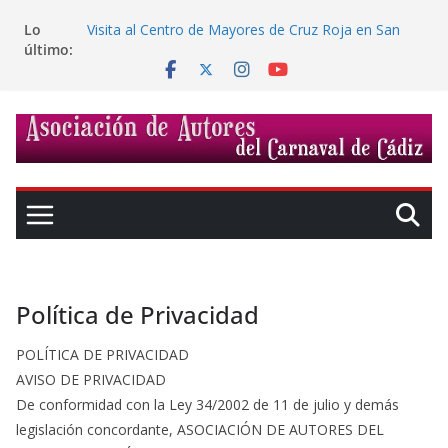
Premios LO MEJÓ DE LO MEJÓN 2026
Saltar
Lo
Visita al Centro de Mayores de Cruz Roja en San
al
último:
Fernando
contenido
Memoria PDF Mayores Llenos de Coplas
EL CARNAVAL JAMÁS CANTADO – EPISODIO 3
MANOLO SANTANDER
Lo Mejó de lo Mejón 2026
Política de Privacidad
POLÍTICA DE PRIVACIDAD
AVISO DE PRIVACIDAD
De conformidad con la Ley 34/2002 de 11 de julio y demás
legislación concordante, ASOCIACIÓN DE AUTORES DEL