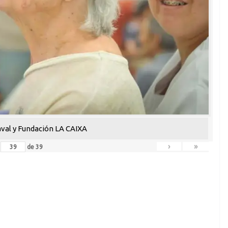
aval y Fundación LA CAIXA
›
»
de
39